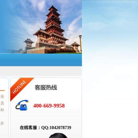
、业
人员
400-669-9958
展和
区开
在线客服：QQ:1042078739